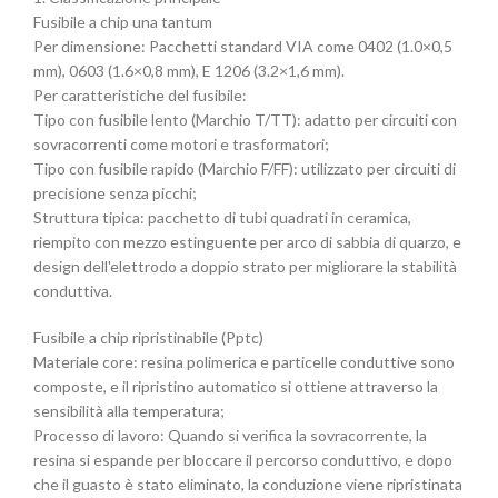
‌Fusibile a chip una tantum‌
Per dimensione: Pacchetti standard VIA come 0402 (1.0×0,5
mm), 0603 (1.6×0,8 mm), E 1206 (3.2×1,6 mm).
Per caratteristiche del fusibile:
Tipo con fusibile lento (Marchio T/TT): adatto per circuiti con
sovracorrenti come motori e trasformatori;
Tipo con fusibile rapido (Marchio F/FF): utilizzato per circuiti di
precisione senza picchi;
Struttura tipica: pacchetto di tubi quadrati in ceramica,
riempito con mezzo estinguente per arco di sabbia di quarzo, e
design dell'elettrodo a doppio strato per migliorare la stabilità
conduttiva.
‌Fusibile a chip ripristinabile (Pptc)‌
Materiale core: resina polimerica e particelle conduttive sono
composte, e il ripristino automatico si ottiene attraverso la
sensibilità alla temperatura;
Processo di lavoro: Quando si verifica la sovracorrente, la
resina si espande per bloccare il percorso conduttivo, e dopo
che il guasto è stato eliminato, la conduzione viene ripristinata