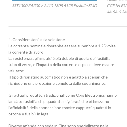
SST1300 3A300V 2410 1808 6125 Fusibile SMD
CCF1N BUO
4A 5A 6.3A
4. Considerazioni sulla selezione
La corrente nominale dovrebbe essere superiore a 1.25 volte
la corrente di lavoro;
La resistenza agli impulsi è più debole di quella dei fusibili a
tubo di vetro, e l'impatto della corrente di picco deve essere
valutato;
Il tipo di ripristino automatico non è adatto a scenari che
richiedono una protezione completa dallo spegnimento.
Gli attuali produttori tradizionali come Oxis Electronics hanno
lanciato fusibili a chip quadrato migliorati, che ottimizzano
l'affidabilità della connessione tramite cappucci quadrati in
ottone e fusibili in lega.
Diverse aziende con sede in Cina sono specializzate nella