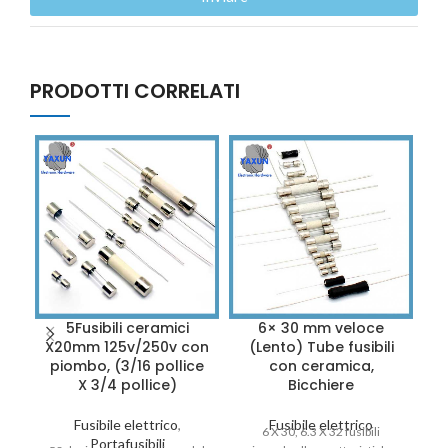
PRODOTTI CORRELATI
5Fusibili ceramici
6× 30 mm veloce
C
X20mm 125v/250v con
(Lento) Tube fusibili
piombo, (3/16 pollice
con ceramica,
X 3/4 pollice)
Bicchiere
I
Fusibile elettrico
,
Fusibile elettrico
6 X 30, 6.3 X 32 fusibili
un
Portafusibili