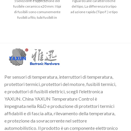
5Selezione e applicazione del
riguardo alle caratteristiche
d
fusibile ceramico x20 mm: I tipi
del tipo, La differenza tra tipo
di fusibili sono comunemente
ad azione rapida (Tipo F.) e tipo
fu
fusibili a filo, tubi fusibili in
ad azione lenta (Tipo T.) è
vetro, fusibili in sabbia di
molto importante. Questo è
quarzo,
simile a 5*20 fusibile, Ma lo
scenario dell'applicazione
ap
potrebbe essere diverso. In
s
termini di certificazione, È
particolarmente notato che il
CCC, UL, CE, La gamma di
certificazione obbligatoria VDE
è segmento corrente 500mA-
30A, che è fondamentale per
Per sensori di temperatura, interruttori di temperatura,
gli appalti conformi.
protettori termici, protettori del motore, fusibili termici,
e produttori di fusibili elettrici, scegli l'elettronica
YAXUN. China YAXUN Temperature Control è
impegnata nella R&D e produzione di protettori termici
affidabili e di fascia alta, rilevamento della temperatura,
e protezione da sovracorrente nel settore
automobilistico. Il prodotto è un componente elettronico