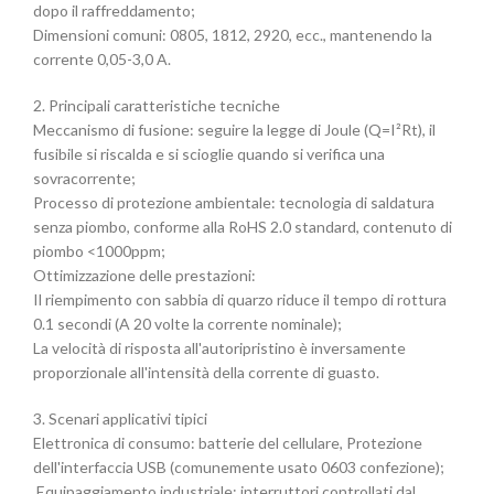
dopo il raffreddamento;
Dimensioni comuni: 0805, 1812, 2920, ecc., mantenendo la
corrente 0,05-3,0 A.
2. Principali caratteristiche tecniche
‌Meccanismo di fusione‌: seguire la legge di Joule (Q=I²Rt), il
fusibile si riscalda e si scioglie quando si verifica una
sovracorrente;
‌Processo di protezione ambientale‌: tecnologia di saldatura
senza piombo, conforme alla RoHS 2.0 standard, contenuto di
piombo <1000ppm;
‌Ottimizzazione delle prestazioni‌:
Il riempimento con sabbia di quarzo riduce il tempo di rottura
0.1 secondi (A 20 volte la corrente nominale);
La velocità di risposta all'autoripristino è inversamente
proporzionale all'intensità della corrente di guasto.
3. Scenari applicativi tipici
‌Elettronica di consumo‌: batterie del cellulare, Protezione
dell'interfaccia USB (comunemente usato 0603 confezione);
‌ Equipaggiamento industriale‌: interruttori controllati dal